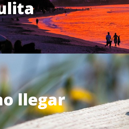
ulita
o llegar