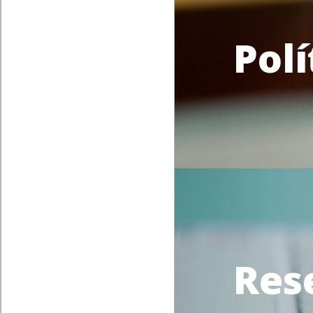
Polí
Res