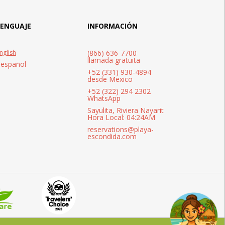
LENGUAJE
INFORMACIÓN
nglish
(866) 636-7700
llamada gratuita
 español
+52 (331) 930-4894
desde Mexico
+52 (322) 294 2302
WhatsApp
Sayulita, Riviera Nayarit
Hora Local: 04:24AM
reservations@playa-
escondida.com