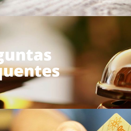
guntas
quentes